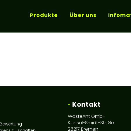
Produkte
Über uns
Infomat
▪
Kontakt
WasteAnt GmbH
Konsul-Smidt-Str. 8e
d Bewertung
28217 Bremen
parenz zu schaffen,