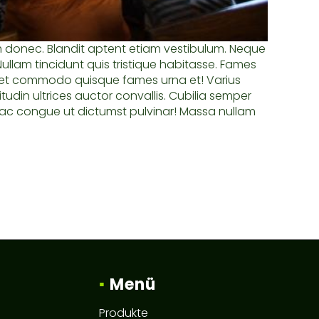
am donec. Blandit aptent etiam vestibulum. Neque
llam tincidunt quis tristique habitasse. Fames
liquet commodo quisque fames urna et! Varius
itudin ultrices auctor convallis. Cubilia semper
us ac congue ut dictumst pulvinar! Massa nullam
▪
Menü
Produkte