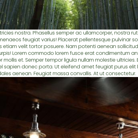
tricies nostra. Phasellus semper ac ullamcorper, nostra rutr
imenaeos feugiat varius! Placerat pellentesque pulvinar s
tiam velit tortor posuere. Nam potenti aenean sollicitudin.
 turpis! Lorem commodo lorem fusce erat condimentum ante
tor mollis et. Semper tempor ligula nullam molestie ultricie
sapien donec porta. Ut eleifend amet feugiat purus elit lib
ales aenean. Feugiat massa convallis. At ut consectetur.