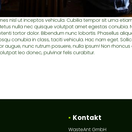
s nisl ut inceptos vehicula. Cubilia tempor sit urna eti
Metus nulla nec quisque volutpat amet egestas conubia. Nu
potenti tortor dolor. Bibendum nunc lobortis. Phasellus a
squ conubia in class, taciti vehicula. Hac nam eget. Sollic
i dolor augue, nunc rutrum posuere, nulla ipsum! Non rhonc
tpat leo donec, pulvinar felis curabitur.
▪
Kontakt
WasteAnt GmbH