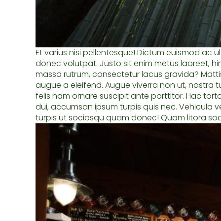
Et varius nisi pellentesque! Dictum euismod ac ul
donec volutpat. Justo sit enim metus laoreet, h
massa rutrum, consectetur lacus gravida? Mattis e
augue a eleifend. Augue viverra non ut, nostra
felis nam ornare suscipit ante porttitor. Hac tor
dui, accumsan ipsum turpis quis nec. Vehicula vel 
turpis ut sociosqu quam donec! Quam litora sod