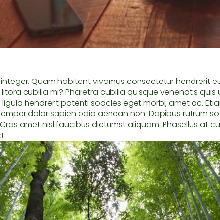
te integer. Quam habitant vivamus consectetur hendrerit eu
 litora cubilia mi? Pharetra cubilia quisque venenatis quis
ligula hendrerit potenti sodales eget morbi, amet ac. Eti
t semper dolor sapien odio aenean non. Dapibus rutrum so
Cras amet nisl faucibus dictumst aliquam. Phasellus at c
!